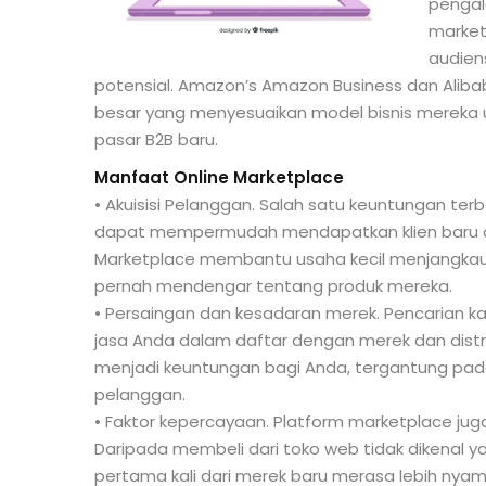
pengal
market
audien
potensial. Amazon’s Amazon Business dan Aliba
besar yang menyesuaikan model bisnis mereka u
pasar B2B baru.
Manfaat Online Marketplace
• Akuisisi Pelanggan. Salah satu keuntungan t
dapat mempermudah mendapatkan klien baru d
Marketplace membantu usaha kecil menjangkau
pernah mendengar tentang produk mereka.
• Persaingan dan kesadaran merek. Pencarian ka
jasa Anda dalam daftar dengan merek dan distrib
menjadi keuntungan bagi Anda, tergantung pad
pelanggan.
• Faktor kepercayaan. Platform marketplace juga
Daripada membeli dari toko web tidak dikenal 
pertama kali dari merek baru merasa lebih ny