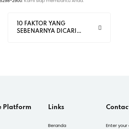
5298-2900
. Kami siap membantu Anda.
10 FAKTOR YANG
SEBENARNYA DICARI
OLEH PEMBELI B2B
e Platform
Links
Contac
Beranda
Enter your