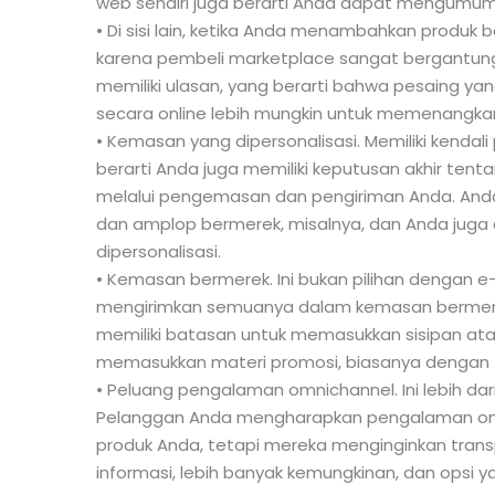
web sendiri juga berarti Anda dapat mengumu
• Di sisi lain, ketika Anda menambahkan produk b
karena pembeli marketplace sangat bergantung 
memiliki ulasan, yang berarti bahwa pesaing ya
secara online lebih mungkin untuk memenangka
• Kemasan yang dipersonalisasi. Memiliki kend
berarti Anda juga memiliki keputusan akhir te
melalui pengemasan dan pengiriman Anda. And
dan amplop bermerek, misalnya, dan Anda juga
dipersonalisasi.
• Kemasan bermerek. Ini bukan pilihan dengan 
mengirimkan semuanya dalam kemasan bermerek 
memiliki batasan untuk memasukkan sisipan ata
memasukkan materi promosi, biasanya dengan f
• Peluang pengalaman omnichannel. Ini lebih da
Pelanggan Anda mengharapkan pengalaman omn
produk Anda, tetapi mereka menginginkan trans
informasi, lebih banyak kemungkinan, dan opsi ya