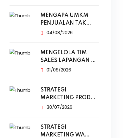
MENGAPA UMKM
PENJUALAN TAK
NAIK MESKI SUDAH
04/08/2026
MENGELOLA TIM
SALES LAPANGAN DI
ERA DIGITAL
01/08/2026
STRATEGI
MARKETING PRODUK
MODAL KECIL TANPA
30/07/2026
IKLAN
STRATEGI
MARKETING WA