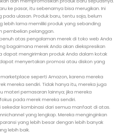
mkan dan mempromosikan produk baru sepuasnya.
aru ke pasar, itu sebenarnya bisa merugikan. Ini
pada ulasan. Produk baru, tentu saja, belum
ng lebih lama memiliki produk yang sebanding
n pembelian pelanggan.
ali penuh atas pengalaman merek di toko web Anda
ntang bagaimana merek Anda akan diekspresikan
a dapat mengirimkan produk Anda dalam kotak
 dapat menyertakan promosi atau diskon yang
e-marketplace seperti Amazon, karena mereka
mereka sendiri. Tidak hanya itu, mereka juga
u materi pemasaran lainnya; jika mereka
okus pada merek mereka sendiri.
ri sekedar kombinasi dari semua manfaat di atas.
ichannel yang lengkap. Mereka menginginkan
paransi yang lebih besar dengan lebih banyak
ng lebih baik.