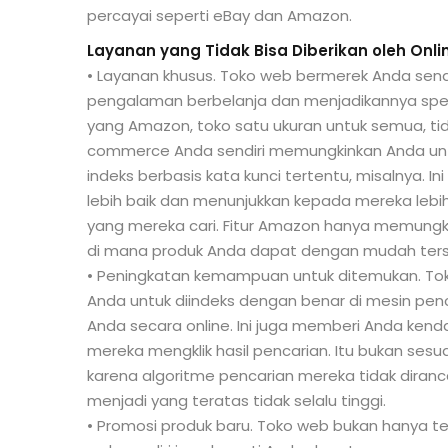
percayai seperti eBay dan Amazon.
Layanan yang Tidak Bisa Diberikan oleh Onl
• Layanan khusus. Toko web bermerek Anda sen
pengalaman berbelanja dan menjadikannya spesi
yang Amazon, toko satu ukuran untuk semua, tid
commerce Anda sendiri memungkinkan Anda u
indeks berbasis kata kunci tertentu, misalnya
lebih baik dan menunjukkan kepada mereka lebih
yang mereka cari. Fitur Amazon hanya memungkin
di mana produk Anda dapat dengan mudah terse
• Peningkatan kemampuan untuk ditemukan. To
Anda untuk diindeks dengan benar di mesin p
Anda secara online. Ini juga memberi Anda ken
mereka mengklik hasil pencarian. Itu bukan se
karena algoritme pencarian mereka tidak diran
menjadi yang teratas tidak selalu tinggi.
• Promosi produk baru. Toko web bukan hanya te