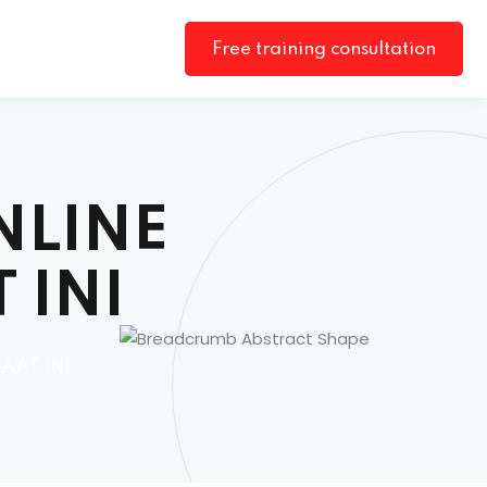
Free training consultation
NLINE
 INI
AAT INI