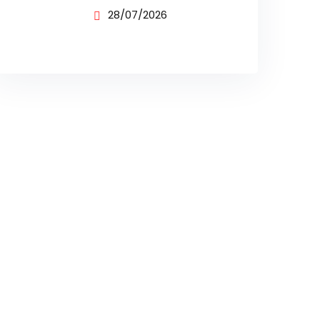
BUSINESS UNTUK
28/07/2026
PENJUALAN