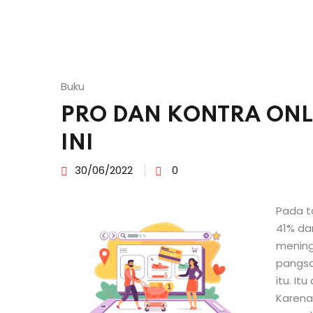
Buku
PRO DAN KONTRA ONL
INI
30/06/2022
0
Pada t
41% dar
mening
pangsa
itu. It
Karena