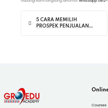
hubungi kami langsung dinomor
whatsapp 0812-
5 CARA MEMILIH
PROSPEK PENJUALAN
POTENSIAL UNTUK
USAHA KECIL
Onlin
Courses