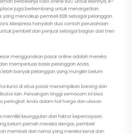
aman berbelanja toko online B2C untuk kliennya, e-
place juga berkembang untuk menargetkan
s yang mencakup pembeli B2B sebagai pelanggan
ba’s Aliexpress hanyalah dua contoh perusahaan
ntuk pembeli dan penjual sebagai bagian dari tren
erbesar menggunakan pasar online adalah mereka
an memperluas basis pelanggan Anda.
 lebih banyak pelanggan yang mungkin belum
ta kunci di situs pasar menampilkan barang dan
utor lain. Persaingan tinggi semacam ini bisa
a peringkat Anda dalam hal harga dan ulasan
 memiliki keunggulan dari faktor kepercayaan.
yang belum pernah mereka dengar, pembeli
aman membeli dari nama yang mereka kenal dan