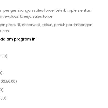
n pengembangan sales force; teknik implementasi
m evaluasi kinerja sales force
n proaktif, observatif, tekun, penuh pertimbangan
tusan
 dalam program ini?
7:00)
0)
 00:56:00)
00)
:00)