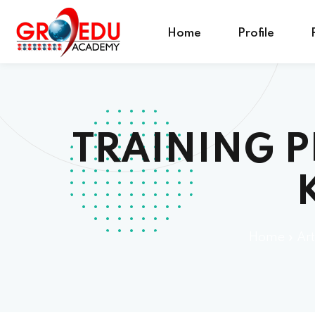
Home
Profile
TRAINING 
Home
»
Art