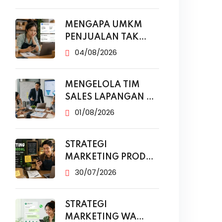
MENGAPA UMKM
PENJUALAN TAK
NAIK MESKI SUDAH
04/08/2026
MENGELOLA TIM
SALES LAPANGAN DI
ERA DIGITAL
01/08/2026
STRATEGI
MARKETING PRODUK
MODAL KECIL TANPA
30/07/2026
IKLAN
STRATEGI
MARKETING WA