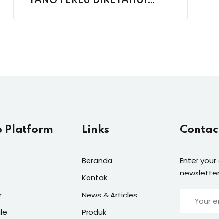
YANG PERLU DIKETAHUI
SETIAP PENGECER
e Platform
Links
Contac
Beranda
Enter your
newsletter
Kontak
r
News & Articles
ile
Produk