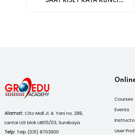
SAAT RISET KATA KUNCI
SEO
Onlin
Courses
Events
Alamat:
Cito Mall Jl. A. Yani no. 288,
Instructo
Lantai UG blok UB05/03, Surabaya.
User Prof
Telp:
Telp (031) 8703900