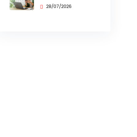
BUSINESS UNTUK
28/07/2026
PENJUALAN