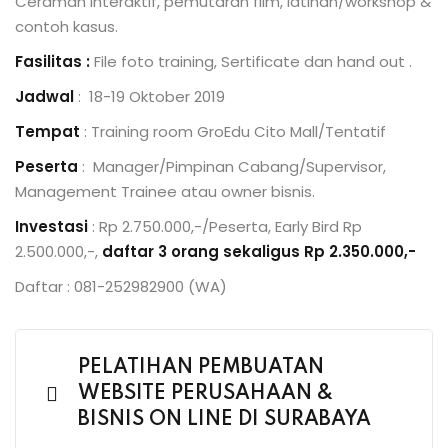
Ceramah Interaktif, pemutaran film, latihan/workshop &
contoh kasus.
Fasilitas :
File foto training, Sertificate dan hand out .
Jadwal
: 18-19 Oktober 2019
Tempat
: Training room GroEdu Cito Mall/Tentatif
Peserta
: Manager/Pimpinan Cabang/Supervisor,
Management Trainee atau owner bisnis.
Investasi
: Rp 2.750.000,-/Peserta, Early Bird Rp
2.500.000,-,
daftar 3 orang sekaligus Rp 2.350.000,-
Daftar : 081-252982900 (WA)
PELATIHAN PEMBUATAN
WEBSITE PERUSAHAAN &
BISNIS ON LINE DI SURABAYA