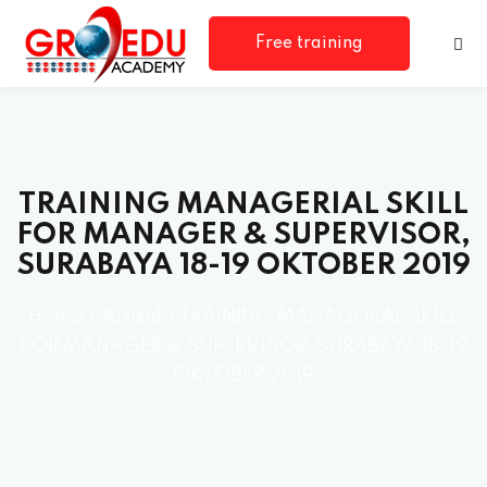
Free training
consultation
TRAINING MANAGERIAL SKILL
FOR MANAGER & SUPERVISOR,
SURABAYA 18-19 OKTOBER 2019
rm
Home
»
Artikel
»
TRAINING MANAGERIAL SKILL
FOR MANAGER & SUPERVISOR, SURABAYA 18-19
OKTOBER 2019